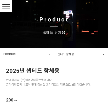
Product
셉테드 함체용
PRODUCT
셉테드 함체용
2025년 셉테드 함체용
안녕하세요. (주)에이앤티글로벌입니다.
클라이언트의 니즈에 맞게 정성껏 퀄리티있는 제품으로 보답하겠습니다.
200 ~