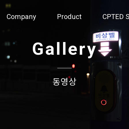
Company
Product
CPTED S
Gallery
동영상