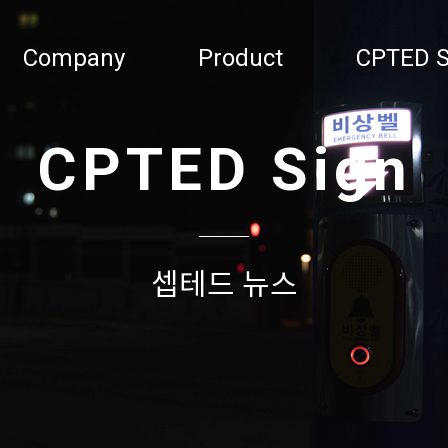
Company
Product
CPTED S
CPTED Sign
셉테드 뉴스