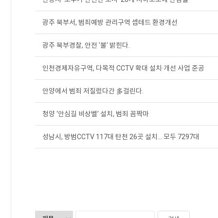
광주 북부서, 범죄예방 관리구역 셉테드 환경개선
광주 북부경찰, 안전 '불' 밝힌다.
인천경제자유구역, 다목적 CCTV 확대 설치·개선 사업 준공
안양에서 범죄 저질렀다간 多걸린다.
청양 ‘안심길 비상벨’ 설치, 범죄 꼼짝마
성남시, 방범CCTV 117대 탄천 26곳 설치... 모두 7297대