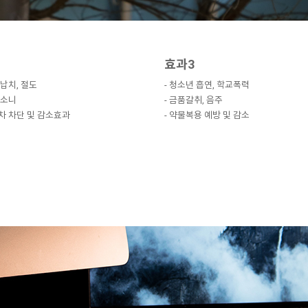
효과3
 납치, 절도
- 청소년 흡연, 학교폭력
뺑소니
- 금품갈취, 음주
정차 차단 및 감소효과
- 약물복용 예방 및 감소