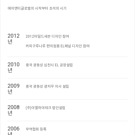
에이앤티글로벌의 시작부터 초석의 시기
2012
2012마일드세븐 디자인 참여
년
커피구루나루 편의점용 EL패널 디자인 참여
2010
중국 광동성 심천시 EL 공장설립
년
2009
중국 광동성 광저우 지사 설립
년
2008
(주)이엘하이테크 법인설립
년
2006
무역협회 등록
년